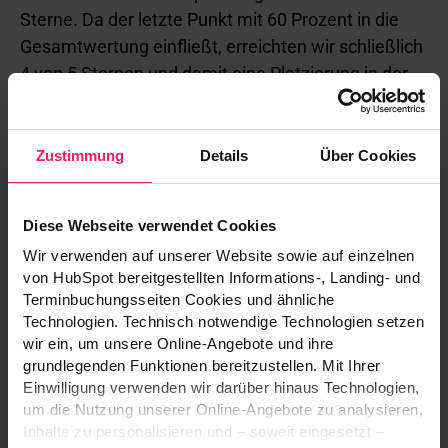
Sterne. Da der letzte Punkt mit 60 Prozent in die
Gesamtwertung einfließt, erreichten wir schließlich
4 von 5 Sternen und damit eine Platzierung in der
exklusiven Liste.
„Für manche Auszeichnungen muss man sich ja
Zustimmung
Details
Über Cookies
selbst bewerben“, so unser Mitgründer und
Managing Director José Enrique Gómez Asbeck.
„Hier wird man offenbar vorgeschlagen und
Diese Webseite verwendet Cookies
empfohlen. Wir waren ganz überrascht und freuen
Wir verwenden auf unserer Website sowie auf einzelnen
uns umso mehr!“
von HubSpot bereitgestellten Informations-, Landing- und
Terminbuchungsseiten Cookies und ähnliche
Technologien. Technisch notwendige Technologien setzen
wir ein, um unsere Online-Angebote und ihre
grundlegenden Funktionen bereitzustellen. Mit Ihrer
Einwilligung verwenden wir darüber hinaus Technologien,
um die Nutzung unserer Online-Angebote zu analysieren,
Hier erfahren Sie mehr.
Inhalte zu personalisieren und – soweit eingesetzt –