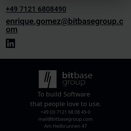
Wirkung für die Zukunft widerrufen. Weitere
+49 7121 6808490
Informationen zu den eingesetzten Technologien, ihren
Zwecken, Anbietern und Speicherdauern finden Sie in
enrique.gomez@bitbasegroup.c
unserer
Cookie-Richtlinie
.
om
To build Software
that people love to use.
+49 (0) 7121 68 08 49-0
mail@bitbasegroup.com
Am Heilbrunnen 47