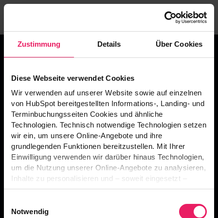
Zustimmung
Details
Über Cookies
Diese Webseite verwendet Cookies
To build Software
Wir verwenden auf unserer Website sowie auf einzelnen
von HubSpot bereitgestellten Informations-, Landing- und
that people love to use.
Terminbuchungsseiten Cookies und ähnliche
+49 (0) 7121 68 08 49-0
Technologien. Technisch notwendige Technologien setzen
mail@bitbasegroup.com
wir ein, um unsere Online-Angebote und ihre
Am Heilbrunnen 47
grundlegenden Funktionen bereitzustellen. Mit Ihrer
Einwilligung verwenden wir darüber hinaus Technologien,
D-72766 Reutlingen
um die Nutzung unserer Online-Angebote zu analysieren,
Inhalte zu personalisieren und – soweit eingesetzt –
Funktionen sozialer Medien und Werbung bereitzustellen.
Directions to Reutlingen
Einwilligungsauswahl
Dabei können Informationen über Ihre Nutzung unserer
Notwendig