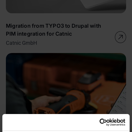
Migration from TYPO3 to Drupal with
PIM integration for Catnic
Catnic GmbH