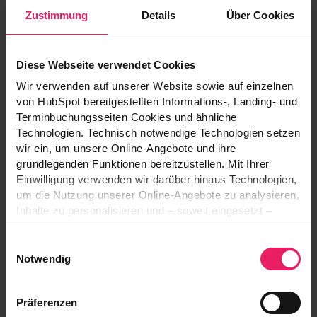
Zustimmung
Details
Über Cookies
Digital service plattform my.FEIN –
Diese Webseite verwendet Cookies
connected services for 44 markets
Wir verwenden auf unserer Website sowie auf einzelnen
von HubSpot bereitgestellten Informations-, Landing- und
C. & E. Fein GmbH
Terminbuchungsseiten Cookies und ähnliche
Technologien. Technisch notwendige Technologien setzen
wir ein, um unsere Online-Angebote und ihre
grundlegenden Funktionen bereitzustellen. Mit Ihrer
Einwilligung verwenden wir darüber hinaus Technologien,
um die Nutzung unserer Online-Angebote zu analysieren,
Inhalte zu personalisieren und – soweit eingesetzt –
Funktionen sozialer Medien und Werbung bereitzustellen.
Einwilligungsauswahl
Dabei können Informationen über Ihre Nutzung unserer
Notwendig
Online-Angebote an die im Consent-Management-
System genannten Anbieter übermittelt werden. Diese
Präferenzen
Anbieter können die Informationen gegebenenfalls mit