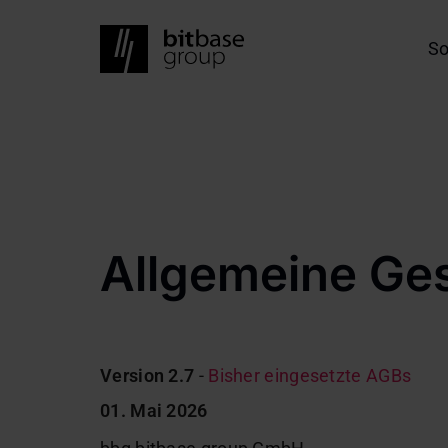
Skip
to
Ma
So
main
na
content
Allgemeine Ge
Version 2.7
-
Bisher eingesetzte AGBs
01. Mai 2026