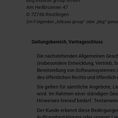
bbg bitbase group GmbH
Am Heilbrunnen 47
D-72766 Reutlingen
(im Folgenden „bitbase group“ oder „bbg“ gena
Geltungsbereich, Vertragsschluss
Die nachstehenden Allgemeinen Gesch
(insbesondere Entwicklung, Vertrieb, 
Bereitstellung von Softwaresystemen 
des öffentlichen Rechts und öffentlic
Sie gelten für sämtliche Angebote, L
wird. Im Rahmen einer ständigen Gesc
Hinweises hierauf bedarf. Testanwen
Der Kunde erkennt diese Bedingunge
Auftragsbestätigung oder unserer Lief