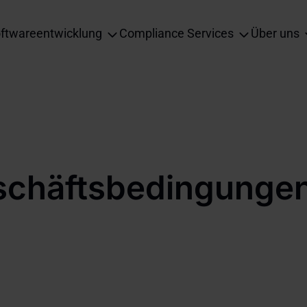
in
ftwareentwicklung
Compliance Services
Über uns
vigation
schäftsbedingunge