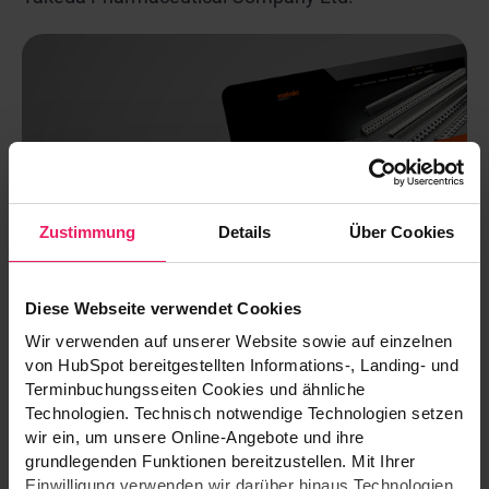
Zustimmung
Details
Über Cookies
Diese Webseite verwendet Cookies
Wir verwenden auf unserer Website sowie auf einzelnen
von HubSpot bereitgestellten Informations-, Landing- und
Terminbuchungsseiten Cookies und ähnliche
Technologien. Technisch notwendige Technologien setzen
Migration TYPO3 zu Drupal mit PIM-
wir ein, um unsere Online-Angebote und ihre
Integration für Catnic
grundlegenden Funktionen bereitzustellen. Mit Ihrer
Einwilligung verwenden wir darüber hinaus Technologien,
Catnic GmbH