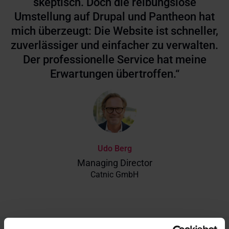
skeptisch. Doch die reibungslose
Umstellung auf Drupal und Pantheon hat
mich überzeugt: Die Website ist schneller,
zuverlässiger und einfacher zu verwalten.
Der professionelle Service hat meine
Erwartungen übertroffen.“
Udo Berg
Managing Director
Catnic GmbH