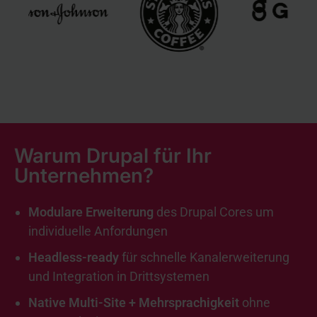
Warum Drupal für Ihr
Unternehmen?
Modulare Erweiterung
des Drupal Cores um
individuelle Anfordungen
Headless-ready
für schnelle Kanalerweiterung
und Integration in Drittsystemen
Native Multi-Site + Mehrsprachigkeit
ohne