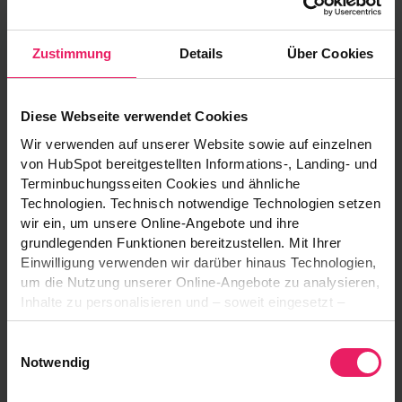
Unsere Drupal Success
Stories & Referenzen
Zustimmung
Details
Über Cookies
Alle Projekte ansehen
Diese Webseite verwendet Cookies
Wir verwenden auf unserer Website sowie auf einzelnen
von HubSpot bereitgestellten Informations-, Landing- und
Terminbuchungsseiten Cookies und ähnliche
Technologien. Technisch notwendige Technologien setzen
wir ein, um unsere Online-Angebote und ihre
grundlegenden Funktionen bereitzustellen. Mit Ihrer
Einwilligung verwenden wir darüber hinaus Technologien,
um die Nutzung unserer Online-Angebote zu analysieren,
Enterprise Drupal Framework für über 20
Inhalte zu personalisieren und – soweit eingesetzt –
Takeda Websites
Funktionen sozialer Medien und Werbung bereitzustellen.
Einwilligungsauswahl
Takeda Pharmaceutical Company Ltd.
Dabei können Informationen über Ihre Nutzung unserer
Notwendig
Online-Angebote an die im Consent-Management-
System genannten Anbieter übermittelt werden. Diese