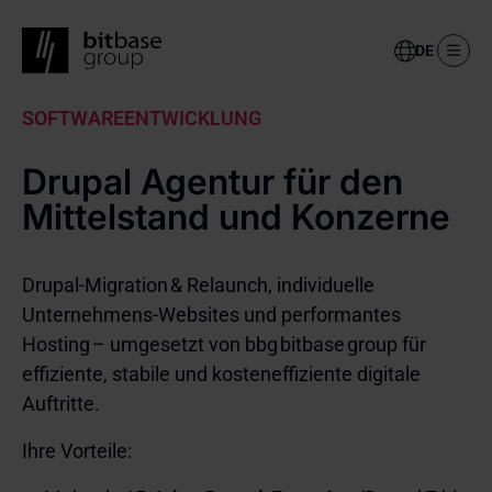
Select
your
language
Skip
SOFTWAREENTWICKLUNG
to
main
Drupal Agentur für den
content
Mittelstand und Konzerne
Drupal‑Migration & Relaunch, individuelle
Unternehmens‑Websites und performantes
Hosting – umgesetzt von bbg bitbase group für
effiziente, stabile und kosteneffiziente digitale
Auftritte.
Ihre Vorteile: