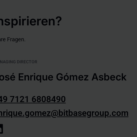
nspirieren?
hre Fragen.
NAGING DIRECTOR
osé Enrique Gómez Asbeck
49 7121 6808490
nrique.gomez@bitbasegroup.com