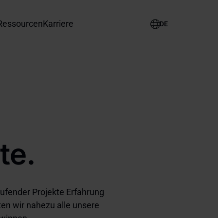
Ressourcen
Karriere
Select
your
language
te.
ufender Projekte Erfahrung
en wir nahezu alle unsere