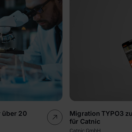
r über 20
Migration TYPO3 zu
für Catnic
Catnic GmbH