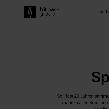
Skip
to
Main
Soft
main
navig
content
Sp
Seit fast 20 Jahren samme
in nahezu allen Branchen