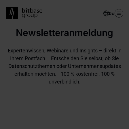
Select
your
language
Newsletteranmeldung
Skip
to
main
content
Expertenwissen, Webinare und Insights – direkt in
Ihrem Postfach. Entscheiden Sie selbst, ob Sie
Datenschutzthemen oder Unternehmensupdates
erhalten möchten. 100 % kostenfrei. 100 %
unverbindlich.