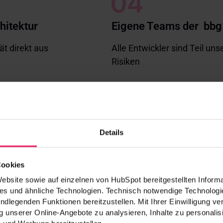
hitektur
Eigene Teams der bbg 
t direkt aus
Alle Entwickler sind Teil uns
Risiken
Von Cloud & Mobile übe
Details
Erfolgreiche Projekte in Ind
Sektor
Cookies
bsite sowie auf einzelnen von HubSpot bereitgestellten Informa
s und ähnliche Technologien. Technisch notwendige Technologie
ndlegenden Funktionen bereitzustellen. Mit Ihrer Einwilligung v
 unserer Online-Angebote zu analysieren, Inhalte zu personalis