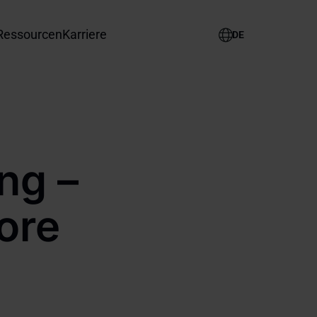
Ressourcen
Karriere
Select
your
language
ng –
ore