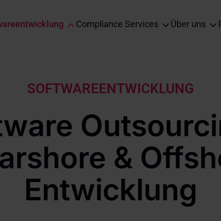
wareentwicklung
Compliance Services
Über uns
ation
SOFTWAREENTWICKLUNG
tware Outsourci
arshore & Offsh
Entwicklung