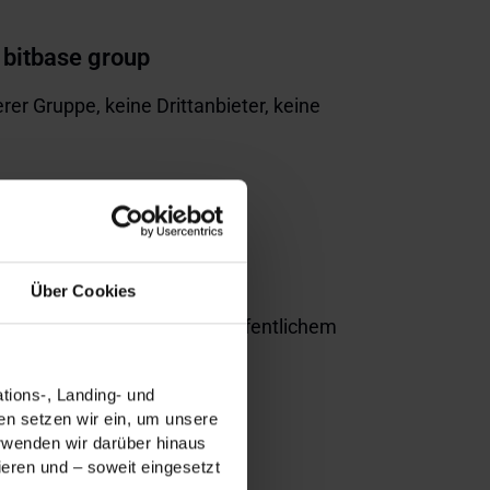
bitbase group
erer Gruppe, keine Drittanbieter, keine
r KI bis Blockchain
Über Cookies
ustrie, Handel, Pharma und öffentlichem
tions-, Landing- und
n setzen wir ein, um unsere
erwenden wir darüber hinaus
ieren und – soweit eingesetzt