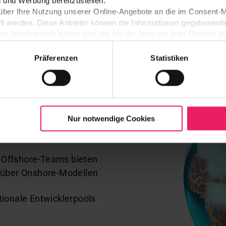
n und Werbung bereitzustellen.
 über Ihre Nutzung unserer Online-Angebote an die im Consen
lt werden. Diese Anbieter können die Informationen gegebenenfa
n bereitgestellt haben oder die bei der Nutzung ihrer Dienste 
re
en eigenen Webseiten über unser Consent-Management-System ve
 auf von HubSpot bereitgestellte Seiten übertragen werden kann,
Präferenzen
Statistiken
ne Übertragung nicht möglich, werden Sie auf der jeweiligen HubS
igungspflichtige Cookies und ähnliche Technologien werden dort e
zeit über die Cookie-Einstellungen ändern oder eine erteilte Einw
oup heißt: Entwicklung an interne
Informationen zu den eingesetzten Technologien, ihren Zwecken,
Nur notwendige Cookies
n unserer
Cookie-Richtlinie
.
auslagern – für geringere Kosten,
om Fachkräftemangel.
 Offshore-Teams bieten
enüber Onshore-Modellen
ationale Entwicklerpools