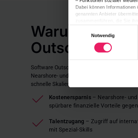
– Funktionen sozialer Medie
Dabei können Informationen
genannten Anbieter übermitte
zusammenführen, die Sie ihne
Warum Softwa
Ihre Auswahl wird auf unser
Einwilligungsauswahl
getroffene Auswahl technisch
Notwendig
Seiten berücksichtigt. Ist ei
Outsourcing?
Einwilligung gebeten. Einwill
eingesetzt.
Sie können Ihre Auswahl jeder
Software Outsourcing bei der bbg bitbase gr
Zukunft widerrufen. Weitere 
Speicherdauern finden Sie i
Nearshore- und Offshore-Teams der Gruppe 
schnelle Skalierung und Unabhängigkeit v
Kostenersparnis
– Nearshore- und
spürbare finanzielle Vorteile geg
Talentzugang
– Zugriff auf intern
mit Spezial-Skills