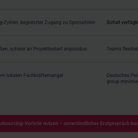
g-Zyklen, begrenzter Zugang zu Spezialisten
Sofort verfügb
ßen, schwer an Projektbedarf anpassbar
Teams flexibel
om lokalen Fachkräftemangel
Deutsches Pro
group minimie
utsourcing-Vorteile nutzen – unverbindliches Erstgespräch bu