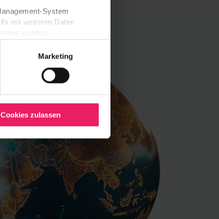
t-Management-System
lls mit weiteren Daten
erhoben wurden.
rwaltet. Soweit Ihre dort
 wird sie auch auf diesen
Marketing
pot-Seite erneut um Ihre
rst nach Ihrer Einwilligung
illigung mit Wirkung für die
 Anbietern und
Cookies zulassen