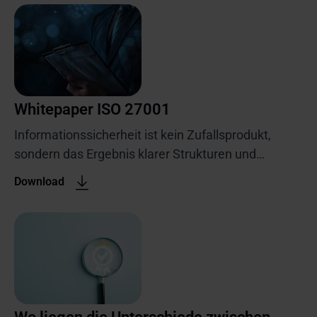
Whitepaper ISO 27001
Informationssicherheit ist kein Zufallsprodukt,
sondern das Ergebnis klarer Strukturen und
gelebter Prozesse. Ein
Download
Informationssicherheitsmanagementsystem
(ISMS) nach ISO 27001 bietet Unternehmen einen
systematischen Rahmen, um Informationswerte zu
schützen, Risiken zu steuern und gesetzliche
Vorgaben nachweisbar zu erfüllen.