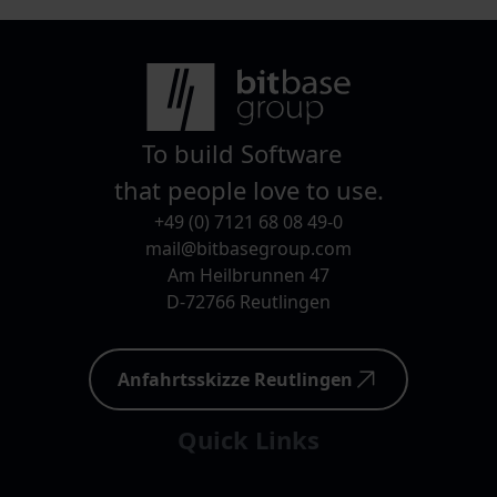
Nach Inkrafttreten zeigt sich: Die Umsetzung ist
anspruchsvoll, besonders für mittelständische
Unternehmen, die erstmals in den
Anwendungsbereich fallen.
To build Software
that people love to use.
+49 (0) 7121 68 08 49-0
mail@bitbasegroup.com
Am Heilbrunnen 47
D-72766 Reutlingen
Anfahrtsskizze Reutlingen
Quick Links