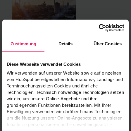
ASSYST
Kontinuierliche Analyse, Simulation und
Zustimmung
Details
Über Cookies
Optimierung von Supply Chains
Assyst entdecken
Diese Webseite verwendet Cookies
Wir verwenden auf unserer Website sowie auf einzelnen
von HubSpot bereitgestellten Informations-, Landing- und
Terminbuchungsseiten Cookies und ähnliche
Technologien. Technisch notwendige Technologien setzen
wir ein, um unsere Online-Angebote und ihre
grundlegenden Funktionen bereitzustellen. Mit Ihrer
Einwilligung verwenden wir darüber hinaus Technologien,
FIDEST
um die Nutzung unserer Online-Angebote zu analysieren,
Inhalte zu personalisieren und – soweit eingesetzt –
Framework zum intelligenten Design
Funktionen sozialer Medien und Werbung bereitzustellen.