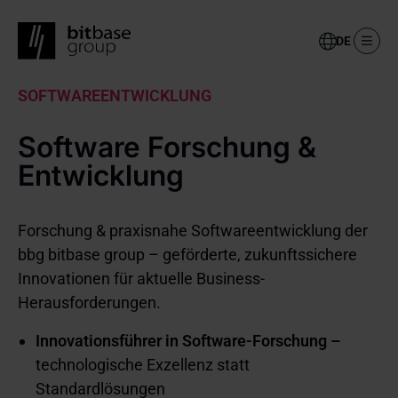
Select
your
language
Skip
SOFTWAREENTWICKLUNG
to
main
Software Forschung &
content
Entwicklung
Forschung & praxisnahe Softwareentwicklung der
bbg bitbase group – geförderte, zukunftssichere
Innovationen für aktuelle Business-
Herausforderungen.
Innovationsführer in Software-Forschung –
technologische Exzellenz statt
Standardlösungen