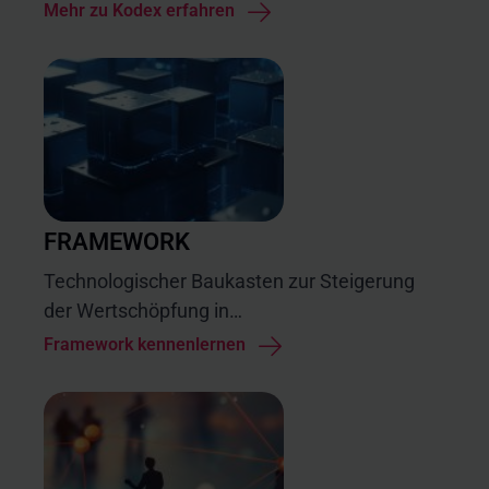
Mehr zu Kodex erfahren
FRAMEWORK
Technologischer Baukasten zur Steigerung
der Wertschöpfung in
Digitalisierungsprojekten
Framework kennenlernen