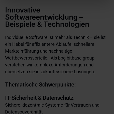
Wirkung für die Zukunft widerrufen. Weitere
Innovative
Informationen zu den eingesetzten Technologien, ihren
Zwecken, Anbietern und Speicherdauern finden Sie in
Softwareentwicklung –
unserer
Cookie-Richtlinie
.
Beispiele & Technologien
Individuelle Software ist mehr als Technik – sie ist
ein Hebel für effizientere Abläufe, schnellere
Markteinführung und nachhaltige
Wettbewerbsvorteile. Als bbg bitbase group
verstehen wir komplexe Anforderungen und
übersetzen sie in zukunftssichere Lösungen.
Thematische Schwerpunkte:
IT-Sicherheit & Datenschutz
Sichere, dezentrale Systeme für Vertrauen und
Datensouveränität