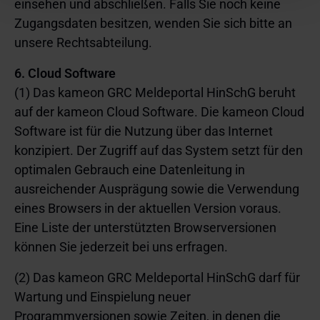
Informationen zu den eingesetzten Technologien, ihren
einsehen und abschließen. Falls Sie noch keine
Zwecken, Anbietern und Speicherdauern finden Sie in
Zugangsdaten besitzen, wenden Sie sich bitte an
unserer
Cookie-Richtlinie
.
unsere Rechtsabteilung.
6. Cloud Software
(1) Das kameon GRC Meldeportal HinSchG beruht
auf der kameon Cloud Software. Die kameon Cloud
Software ist für die Nutzung über das Internet
konzipiert. Der Zugriff auf das System setzt für den
optimalen Gebrauch eine Datenleitung in
ausreichender Ausprägung sowie die Verwendung
eines Browsers in der aktuellen Version voraus.
Eine Liste der unterstützten Browserversionen
können Sie jederzeit bei uns erfragen.
(2) Das kameon GRC Meldeportal HinSchG darf für
Wartung und Einspielung neuer
Programmversionen sowie Zeiten, in denen die