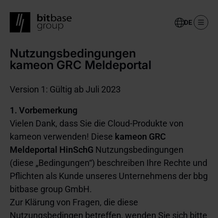
Select
your
language
Nutzungsbedingungen
Skip
to
kameon GRC Meldeportal
main
content
Version 1: Gültig ab Juli 2023
1. Vorbemerkung
Vielen Dank, dass Sie die Cloud-Produkte von
kameon verwenden! Diese
kameon GRC
Meldeportal HinSchG
Nutzungsbedingungen
(diese „Bedingungen“) beschreiben Ihre Rechte und
Pflichten als Kunde unseres Unternehmens der bbg
bitbase group GmbH.
Zur Klärung von Fragen, die diese
Nutzungsbedingen betreffen, wenden Sie sich bitte