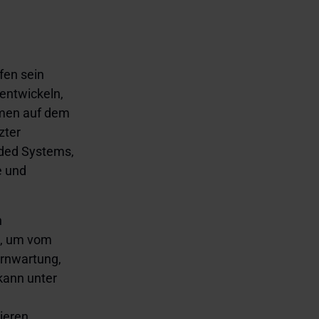
fen sein
 entwickeln,
amen auf dem
zter
dded Systems,
e und
n
n, um vom
ernwartung,
kann unter
ieren.