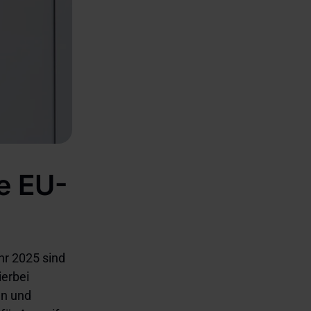
e EU-
hr 2025 sind
ierbei
en und