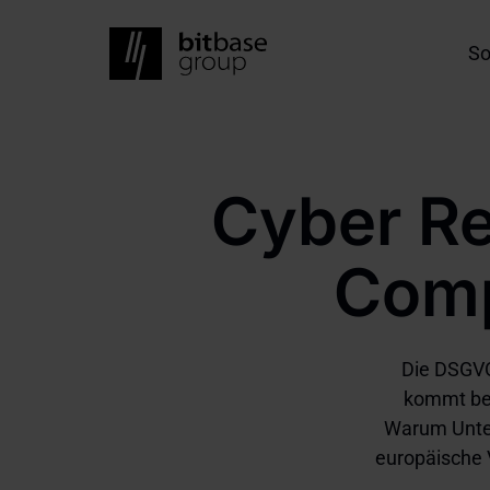
Skip
to
Ma
So
main
na
content
Cyber Re
Comp
Die DSGVO
kommt ber
Warum Unter
europäische V