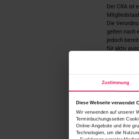
Der CRA ist e
Mitgliedstaa
Die Verordnun
gelten nach 
jedoch berei
für aktiv au
Hersteller m
gegenüber de
Damit ist de
Zustimmung
ab Dezember 
bereits heut
Diese Webseite verwendet 
Wir verwenden auf unserer We
Terminbuchungsseiten Cookie
Online-Angebote und ihre gru
Was 
Technologien, um die Nutzung