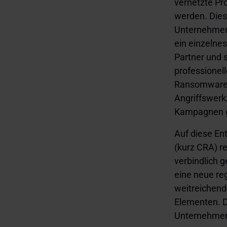
vernetzte Pr
werden. Diese
Unternehmen h
ein einzelne
Partner und s
professionell
Ransomware-a
Angriffswerk
Kampagnen gl
Auf diese En
(kurz CRA) r
verbindlich g
eine neue re
weitreichende
Elementen. D
Unternehmen