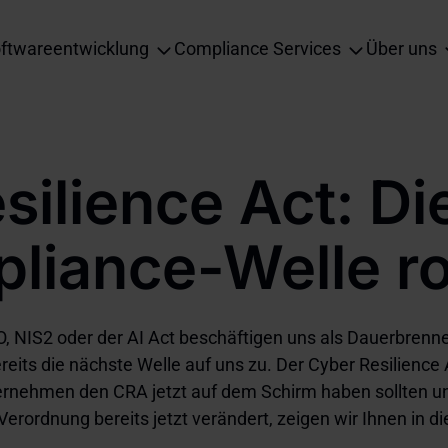
in
ftwareentwicklung
Compliance Services
Über uns
vigation
silience Act: Di
liance-Welle rol
, NIS2 oder der AI Act beschäftigen uns als Dauerbrenne
eits die nächste Welle auf uns zu. Der Cyber Resilience 
nehmen den CRA jetzt auf dem Schirm haben sollten u
erordnung bereits jetzt verändert, zeigen wir Ihnen in d