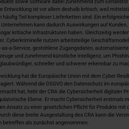
odukte sowie Software dabei zunehmend zum Einfallstor 
 Entwicklung ist vor allem deshalb kritisch, weil mittels
äufig Teil komplexer Lieferketten sind. Ein erfolgreiche
s Unternehmen kann dadurch Auswirkungen auf Kunden, D
ogar kritische Infrastrukturen haben. Gleichzeitig werde
er. Cyberkriminelle nutzen arbeitsteilige Geschäftsmodel
s-a-Service, gestohlene Zugangsdaten, automatisierte
zeuge und zunehmend künstliche Intelligenz, um Phishin
aubwürdiger, schneller und schwerer erkennbar zu ma
twicklung hat die Europäische Union mit dem Cyber Resil
eagiert. Während die DSGVO den Datenschutz im europ
emacht hat, hebt der CRA die Cybersicherheit digitaler P
gulatorische Ebene. Er macht Cybersicherheit erstmals m
n Ansatz zu einer gesetzlichen Pflicht für Produkte mit d
urch diese breite Ausgestaltung des CRA kann die Vero
 betreffen als zunächst angenommen.