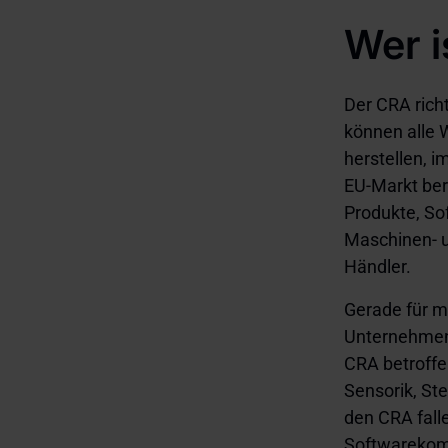
Wer i
Der CRA richt
können alle 
herstellen, 
EU-Markt ber
Produkte, So
Maschinen- u
Händler.
Gerade für m
Unternehmen 
CRA betroffe
Sensorik, St
den CRA fall
Softwarekomp