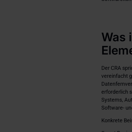
Was i
Elem
Der CRA spri
vereinfacht 
Datenfernver
erforderlich
Systems, Aut
Software- u
Konkrete Bei