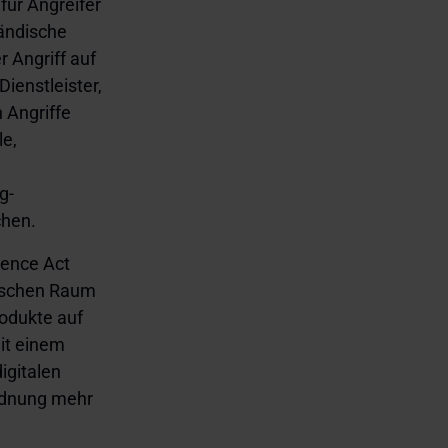
für Angreifer
tändische
r Angriff auf
ienstleister,
n Angriffe
le,
g-
chen.
ience Act
äischen Raum
rodukte auf
it einem
igitalen
rdnung mehr