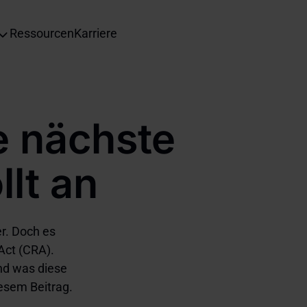
Ressourcen
Karriere
e nächste
lt an
r. Doch es
Act (CRA).
nd was diese
iesem Beitrag.