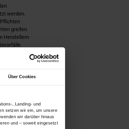
llen
tzt werden.
Pflichten
hten greifen
n Herstellern
svorfälle.
rste Meldung
rodukte, die
Über Cookies
efinden sich
eziehungen.
tions-, Landing- und
n setzen wir ein, um unsere
erwenden wir darüber hinaus
ers?
ieren und – soweit eingesetzt