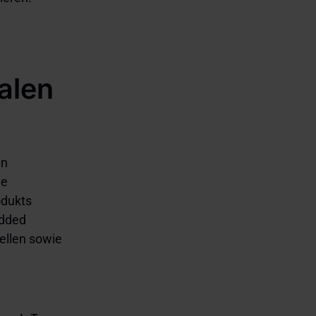
talen
en
ge
odukts
edded
ellen sowie