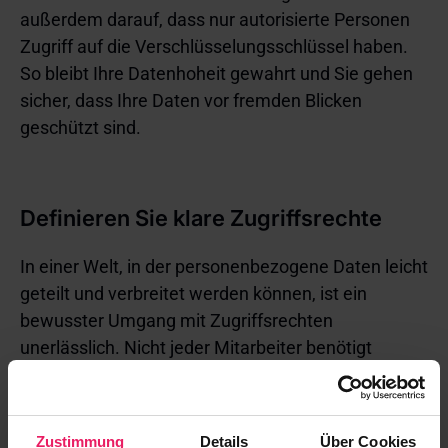
außerdem darauf, dass nur autorisierte Personen
Zugriff auf die Verschlüsselungsschlüssel haben.
So bleibt Ihre Datenhoheit gewahrt und Sie gehen
sicher, dass Ihre Daten vor fremden Blicken
geschützt sind.
Definieren Sie klare Zugriffsrechte
In einer Welt, in der personenbezogene Daten leicht
geteilt und verbreitet werden können, ist ein
bewusster Umgang mit Zugriffsrechten
unerlässlich. Nicht jeder Mitarbeiter benötigt
Zugang zu allen Daten, die in der Cloud gespeichert
sind. Definieren Sie genau, wer welche
Zugriffsrechte erhält, und beschränken Sie diese
Zustimmung
Details
Über Cookies