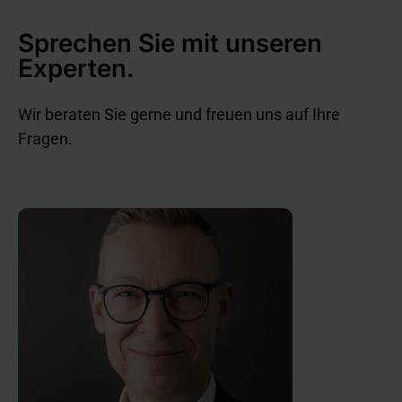
Erfahren Sie, welche technischen und
organisatorischen Stellschrauben (von IT- und
Sprechen Sie mit unseren
Gebäudesicherheit bis Schulung & Pflichtprozesse)
Experten.
wirklich zählen und wie Sie sie risikobasiert und
verhältnismäßig umsetzen.
Wir beraten Sie gerne und freuen uns auf Ihre
Fragen.