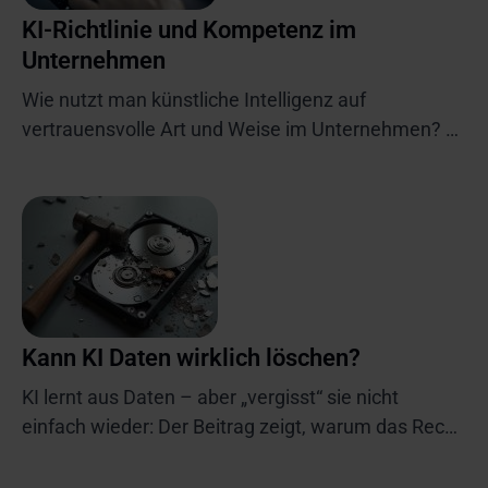
KI-Richtlinie und Kompetenz im
Unternehmen
Wie nutzt man künstliche Intelligenz auf
vertrauensvolle Art und Weise im Unternehmen?
Wenn diese Frage aufkommt, stehen die zentralen
Anforderungen aus DSGVO und EU-KI-Verordnung,
insbesondere bei Hochrisiko-Systemen im Fokus.
Vertiefen Sie ihr Wissen und kommen Sie dem
Verbindungen zwischen Freigabeprozessen,
Schulungspflichten und der Rolle eines KI-
Beauftragten als entscheidende Schnittstelle im
Kann KI Daten wirklich löschen?
Unternehmen bei der Nutzung von KI im
Unternehmen näher.
KI lernt aus Daten – aber „vergisst“ sie nicht
einfach wieder: Der Beitrag zeigt, warum das Recht
auf Löschung (Art. 17 DSGVO) bei KI-Systemen
technisch an Grenzen stößt und „Machine