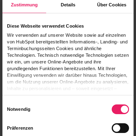
Zustimmung
Details
Über Cookies
Datenschutz und helfen, Fehler im Umgang mit KI
zu vermeiden.
Diese Webseite verwendet Cookies
Wir verwenden auf unserer Website sowie auf einzelnen
von HubSpot bereitgestellten Informations-, Landing- und
3. Nutzung von KI-Systemen im
Terminbuchungsseiten Cookies und ähnliche
Alltag
Technologien. Technisch notwendige Technologien setzen
wir ein, um unsere Online-Angebote und ihre
Vorsicht bei personenbezogenen Daten
grundlegenden Funktionen bereitzustellen. Mit Ihrer
Einwilligung verwenden wir darüber hinaus Technologien,
Sowohl Eingaben als auch Ausgaben einer KI
um die Nutzung unserer Online-Angebote zu analysieren,
können personenbezogene Daten enthalten.
Inhalte zu personalisieren und – soweit eingesetzt –
Betroffene müssen über die Nutzung ihrer Daten
Funktionen sozialer Medien und Werbung bereitzustellen.
Einwilligungsauswahl
informiert werden, und jede Weitergabe oder
Dabei können Informationen über Ihre Nutzung unserer
Notwendig
Speicherung (jede Verarbeitung) erfordert eine
Online-Angebote an die im Consent-Management-
Rechtsgrundlage.
System genannten Anbieter übermittelt werden. Diese
Präferenzen
Anbieter können die Informationen gegebenenfalls mit
Besondere Kategorien von Daten
weiteren Daten zusammenführen, die Sie ihnen