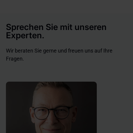
Unlearning“ oft aufwendig bleibt. Außerdem:
Welche präventiven Schritte Unternehmen jetzt
setzen sollten (Datensparsamkeit, Transparenz,
Sprechen Sie mit unseren
DSFA), damit Löschanfragen gar nicht erst zum
Experten.
Risiko werden.
Wir beraten Sie gerne und freuen uns auf Ihre
Fragen.