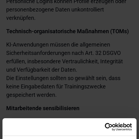
Persönliche Logins können Profile erzeugen oder
personenbezogene Daten unkontrolliert
verknüpfen.
Technisch-organisatorische Maßnahmen (TOMs)
KI-Anwendungen müssen die allgemeinen
Sicherheitsanforderungen nach Art. 32 DSGVO
erfüllen, insbesondere Vertraulichkeit, Integrität
und Verfügbarkeit der Daten.
Die Einstellungen sollten so gewählt sein, dass
keine Eingabedaten für Trainingszwecke
gespeichert werden.
Mitarbeitende sensibilisieren
Schulungen sind entscheidend, um Risiken zu
minimieren. Leitfäden, Workshops und
regelmäßige Trainings fördern das Verständnis für