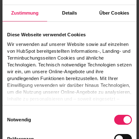
neuen Talente, die unser Unternehmen in Zukunft
Zustimmung
Details
Über Cookies
bereichern werden.
Diese Webseite verwendet Cookies
Wir verwenden auf unserer Website sowie auf einzelnen
von HubSpot bereitgestellten Informations-, Landing- und
Terminbuchungsseiten Cookies und ähnliche
Hier erfahren Sie mehr.
Technologien. Technisch notwendige Technologien setzen
wir ein, um unsere Online-Angebote und ihre
Ich berate Sie gerne und freue mich auf Ihre
grundlegenden Funktionen bereitzustellen. Mit Ihrer
Einwilligung verwenden wir darüber hinaus Technologien,
Fragen.
um die Nutzung unserer Online-Angebote zu analysieren,
Inhalte zu personalisieren und – soweit eingesetzt –
Funktionen sozialer Medien und Werbung bereitzustellen.
Einwilligungsauswahl
Dabei können Informationen über Ihre Nutzung unserer
Notwendig
Online-Angebote an die im Consent-Management-
System genannten Anbieter übermittelt werden. Diese
Präferenzen