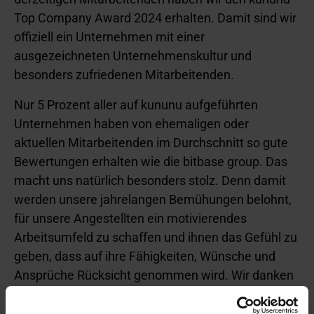
Top Company Award 2024 erhalten. Damit sind wir
offiziell ein Unternehmen mit einer
ausgezeichneten Unternehmenskultur und
besonders zufriedenen Mitarbeitenden.
Nur 5 Prozent aller auf kununu aufgeführten
Unternehmen haben von ehemaligen oder
aktuellen Mitarbeitenden im Durchschnitt so gute
Bewertungen erhalten wie die bitbase group. Das
macht uns natürlich besonders stolz. Denn damit
werden unsere jahrelangen Bemühungen belohnt,
für unsere Angestellten ein motivierendes
Arbeitsumfeld zu schaffen und ihnen das Gefühl zu
geben, dass auf ihre Fähigkeiten, Wünsche und
Ansprüche Rücksicht genommen wird. Wir danken
allen, die uns auf diese Weise ihre Anerkennung
ausgesprochen haben und freuen uns auf alle