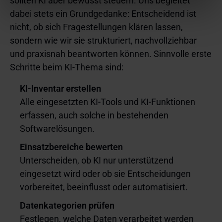
sollten KI aber bewusst steuern. Uns begleitet
Einstellungen ändern oder eine erteilte Einwilligung mit
dabei stets ein Grundgedanke: Entscheidend ist
Wirkung für die Zukunft widerrufen. Weitere
nicht, ob sich Fragestellungen klären lassen,
Informationen zu den eingesetzten Technologien, ihren
sondern wie wir sie strukturiert, nachvollziehbar
Zwecken, Anbietern und Speicherdauern finden Sie in
unserer
Cookie-Richtlinie
.
und praxisnah beantworten können. Sinnvolle erste
Schritte beim KI-Thema sind:
KI-Inventar erstellen
Alle eingesetzten KI-Tools und KI-Funktionen
erfassen, auch solche in bestehenden
Softwarelösungen.
Einsatzbereiche bewerten
Unterscheiden, ob KI nur unterstützend
eingesetzt wird oder ob sie Entscheidungen
vorbereitet, beeinflusst oder automatisiert.
Datenkategorien prüfen
Festlegen, welche Daten verarbeitet werden