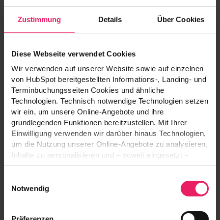
Zustimmung
Details
Über Cookies
Cybernews:
16 billion passwords exposed in
record-breaking data breach: are you affected?
New York Post:
16 billion Google, Apple and other
Diese Webseite verwendet Cookies
passwords leaked in record data...
Wir verwenden auf unserer Website sowie auf einzelnen
von HubSpot bereitgestellten Informations-, Landing- und
CBS News:
16 billion login credentials from
Terminbuchungsseiten Cookies und ähnliche
Google and other sites leaked online, report says
Technologien. Technisch notwendige Technologien setzen
wir ein, um unsere Online-Angebote und ihre
MyDealz:
Mega-Datenleck bei Apple & Co: 16
grundlegenden Funktionen bereitzustellen. Mit Ihrer
Milliarden Zugangsdaten öffentlich – seid Ihr
Einwilligung verwenden wir darüber hinaus Technologien,
betroffen?
um die Nutzung unserer Online-Angebote zu analysieren,
Inhalte zu personalisieren und – soweit eingesetzt –
Funktionen sozialer Medien und Werbung bereitzustellen.
Einwilligungsauswahl
Autor
Dabei können Informationen über Ihre Nutzung unserer
Notwendig
Online-Angebote an die im Consent-Management-
System genannten Anbieter übermittelt werden. Diese
Thomas Hofmann, Data Privacy Legal Consultant,
Präferenzen
Anbieter können die Informationen gegebenenfalls mit