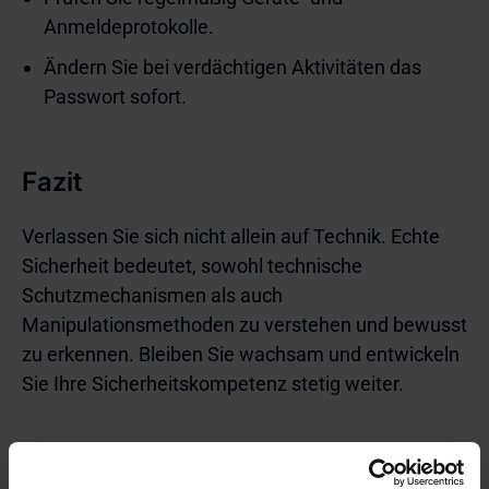
Anmeldeprotokolle.
Ändern Sie bei verdächtigen Aktivitäten das
Passwort sofort.
Fazit
Verlassen Sie sich nicht allein auf Technik. Echte
Sicherheit bedeutet, sowohl technische
Schutzmechanismen als auch
Manipulationsmethoden zu verstehen und bewusst
zu erkennen. Bleiben Sie wachsam und entwickeln
Sie Ihre Sicherheitskompetenz stetig weiter.
Quellen