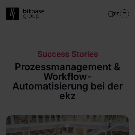
Select
your
language
Skip
to
main
content
Success Stories
Prozessmanagement &
Workflow-
Automatisierung bei der
ekz