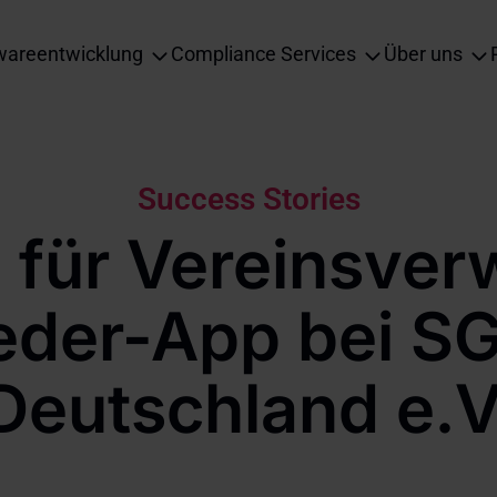
wareentwicklung
Compliance Services
Über uns
ation
Success Stories
 für Vereinsver
ieder-App bei SG
Deutschland e.V