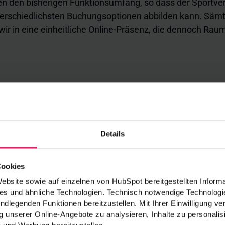
n den bisherigen Funktionsumfang, so dass der Sportve
erschiedlichsten Buchungsoptionen abbilden kann. Sämtl
wir in eine einheitliche Online-Präsenz, die dennoch Raum 
Details
Cookies
bsite sowie auf einzelnen von HubSpot bereitgestellten Informa
s und ähnliche Technologien. Technisch notwendige Technologie
Zentrales Kur
ndlegenden Funktionen bereitzustellen. Mit Ihrer Einwilligung v
 unserer Online-Angebote zu analysieren, Inhalte zu personalis
Alle Angebote können jetzt 