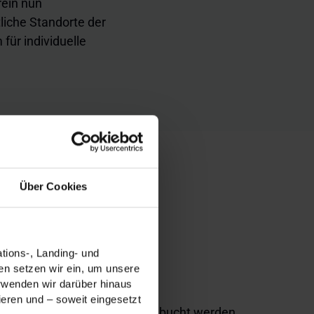
rein nun
iche Standorte der
für individuelle
Über Cookies
tions-, Landing- und
n setzen wir ein, um unsere
sangebot
erwenden wir darüber hinaus
ieren und – soweit eingesetzt
online von den Mitgliedern gebucht werden.