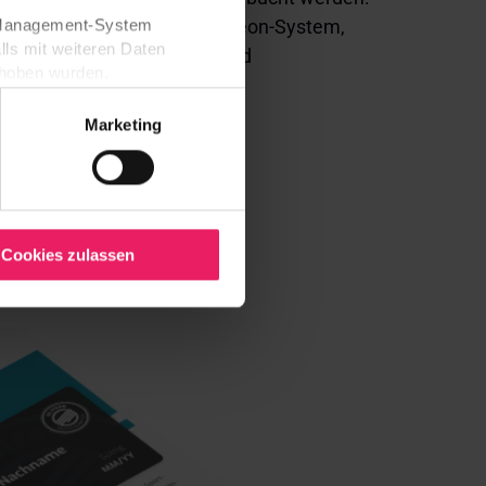
n Informationen aus dem kameon-System,
t-Management-System
lls mit weiteren Daten
 Veranstaltungen, Preisen und
erhoben wurden.
sofort in Realtime.
rwaltet. Soweit Ihre dort
 wird sie auch auf diesen
Marketing
pot-Seite erneut um Ihre
rst nach Ihrer Einwilligung
illigung mit Wirkung für die
 Anbietern und
Cookies zulassen