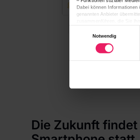
– Funktionen sozialer Medie
Dabei können Informationen
genannten Anbieter übermitte
zusammenführen, die Sie ihne
Ihre Auswahl wird auf unser
Einwilligungsauswahl
getroffene Auswahl technisch
Notwendig
Seiten berücksichtigt. Ist ei
Einwilligung gebeten. Einwill
eingesetzt.
Sie können Ihre Auswahl jeder
Zukunft widerrufen. Weitere 
Speicherdauern finden Sie i
Die Zukunft finde
Smartphone statt