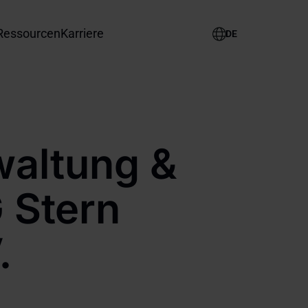
Ressourcen
Karriere
Select
your
language
waltung &
 Stern
.