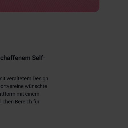
schaffenem Self-
it veraltetem Design 
portvereine wünschte 
attform mit einem 
ichen Bereich für 