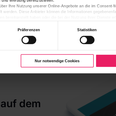
n und Werbung bereitzustellen.
Und alle zentral gepflegte
 über Ihre Nutzung unserer Online-Angebote an die im Consen
lt werden. Diese Anbieter können die Informationen gegebenenfa
wie Standorte oder Infos zu
n bereitgestellt haben oder die bei der Nutzung ihrer Dienste 
Ansprechpartnern gibt es ab 
en eigenen Webseiten über unser Consent-Management-System ve
 auf von HubSpot bereitgestellte Seiten übertragen werden kann,
Präferenzen
Statistiken
ne Übertragung nicht möglich, werden Sie auf der jeweiligen HubS
igungspflichtige Cookies und ähnliche Technologien werden dort e
zeit über die Cookie-Einstellungen ändern oder eine erteilte Einw
Informationen zu den eingesetzten Technologien, ihren Zwecken,
Nur notwendige Cookies
n unserer
Cookie-Richtlinie
.
t auf dem